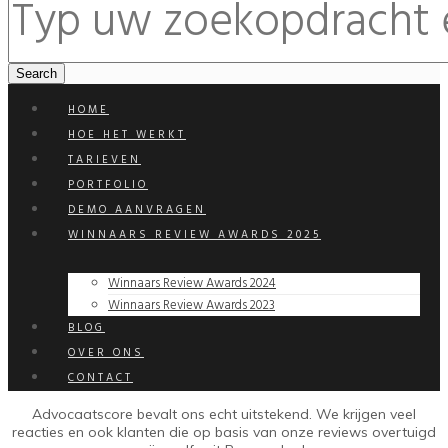
HOME
HOE HET WERKT
TARIEVEN
PORTFOLIO
DEMO AANVRAGEN
WINNAARS REVIEW AWARDS 2025
Winnaars Review Awards 2024
Winnaars Review Awards 2023
BLOG
OVER ONS
CONTACT
Advocaatscore bevalt ons echt uitstekend. We krijgen veel
reacties en ook klanten die op basis van onze reviews overtuigd