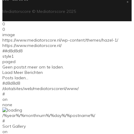
Mediatorscore © Mediatorscore 2025
0
0
image
https://www.mediatorscore.nl/wp-content/themes/hazel-1/
https://www.mediatorscore.nl/
##d8d8d8
style1
paged
Geen postst meer om te laden.
Laad Meer Berichten
Posts laden...
#d8d8d8
/data/sites/web/mediatorscorenl/www/
#
on
none
/%year%/%monthnum%/%day%/%postname%/
#
Sort Gallery
on