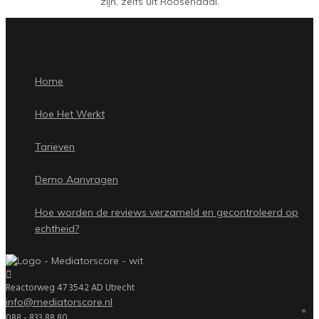
zijn, zelfs uit Roosendaal.
Home
Hoe Het Werkt
Tarieven
Demo Aanvragen
Hoe worden de reviews verzameld en gecontroleerd op
echtheid?
Reactorweg 47 3542 AD Utrecht
info@mediatorscore.nl
088 - 833 88 80